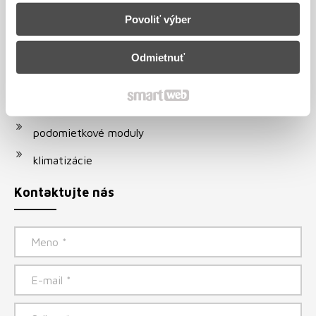
Povoliť výber
gamatky
radiátory
Odmietnuť
solárne systémy
vodovodné batérie
podomietkové moduly
klimatizácie
Kontaktujte nás