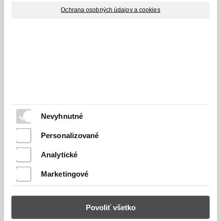
Ochrana osobných údajov a cookies
RECOS s.r.o.
Stummerova 33
95501
Topoľčany
Kontakt
+421 38 5320 167
Nevyhnutné
+421 944 290 375
info@recos.sk
Personalizované
Analytické
Predaj a servis
Marketingové
kondenzačné kotle
Povoliť všetko
ohrievače vody