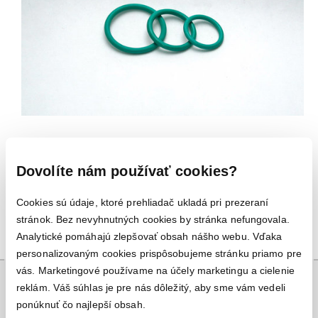
Kód produktu:
10274
Dovolíte nám používať cookies?
Firma:
Frabo
Cookies sú údaje, ktoré prehliadač ukladá pri prezeraní
stránok. Bez nevyhnutných cookies by stránka nefungovala.
Analytické pomáhajú zlepšovať obsah nášho webu. Vďaka
personalizovaným cookies prispôsobujeme stránku priamo pre
vás. Marketingové používame na účely marketingu a cielenie
reklám. Váš súhlas je pre nás dôležitý, aby sme vám vedeli
ponúknuť čo najlepší obsah.
Nájdete nás