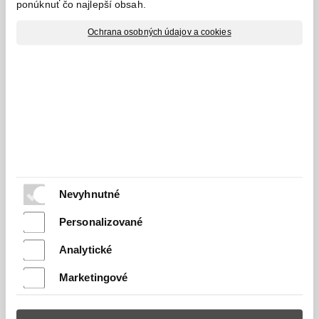
ponúknuť čo najlepší obsah.
Ochrana osobných údajov a cookies
Nájdete nás
RECOS s.r.o.
Stummerova 33
95501
Topoľčany
Kontakt
Nevyhnutné
+421 38 5320 167
+421 944 290 375
Personalizované
info@recos.sk
Analytické
Marketingové
Predaj a servis