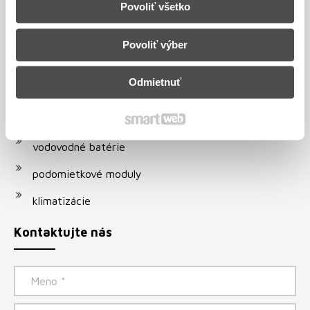
Povoliť všetko
kondenzačné kotle
ohrievače vody
Povoliť výber
gamatky
Odmietnuť
radiátory
solárne systémy
vodovodné batérie
podomietkové moduly
klimatizácie
Kontaktujte nás