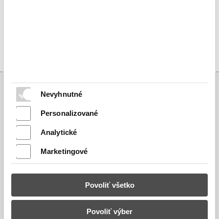
Dĺžka:
Nevyhnutné
Nájdete nás
Personalizované
Analytické
RECOS s.r.o.
Marketingové
Stummerova 33
95501
Topoľčany
Povoliť všetko
Kontakt
Povoliť výber