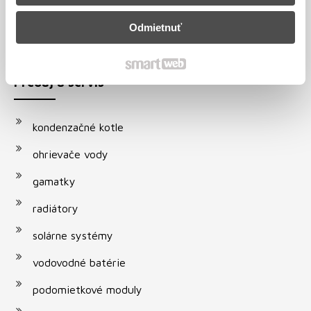
+421 38 5320 167
+421 944 290 375
Odmietnuť
info@recos.sk
Predaj a servis
kondenzačné kotle
ohrievače vody
gamatky
radiátory
solárne systémy
vodovodné batérie
podomietkové moduly