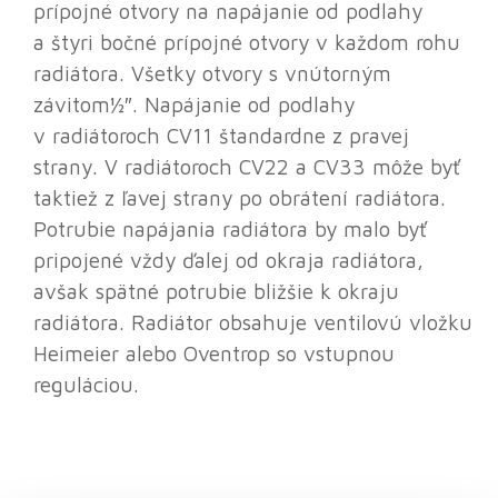
prípojné otvory na napájanie od podlahy
a štyri bočné prípojné otvory v každom rohu
radiátora. Všetky otvory s vnútorným
závitom½″. Napájanie od podlahy
v radiátoroch CV11 štandardne z pravej
strany. V radiátoroch CV22 a CV33 môže byť
taktiež z ľavej strany po obrátení radiátora.
Potrubie napájania radiátora by malo byť
pripojené vždy ďalej od okraja radiátora,
avšak spätné potrubie bližšie k okraju
radiátora. Radiátor obsahuje ventilovú vložku
Heimeier alebo Oventrop so vstupnou
reguláciou.